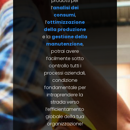
prodotti per
l’
analisi dei
consumi
,
l’
ottimizzazione
della produzione
e la
gestione della
manutenzione
,
potrai avere
facilmente sotto
controllo tutti i
processi aziendali,
condizione
fondamentale per
intraprendere la
strada verso
l’efficientamento
globale della tua
organizzazione!