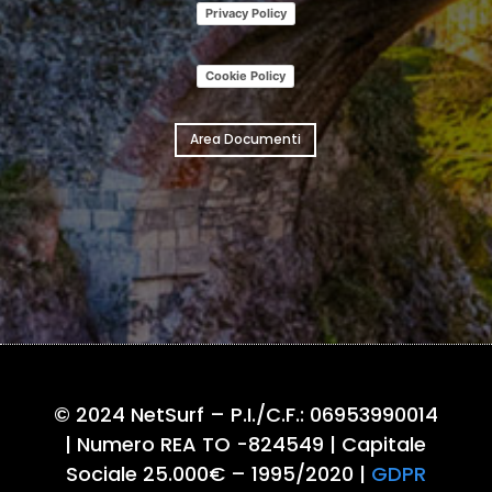
Privacy Policy
Cookie Policy
Area Documenti
© 2024 NetSurf – P.I./C.F.: 06953990014
| Numero REA TO -824549 | Capitale
Sociale 25.000€ – 1995/2020
|
GDPR